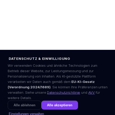
Grunwaldzka Ave. 472 (Olivia Gate A)
80-309 Gdańsk, Poland
EU AI Act ready
GDPR
OWASP
EEA-first
Some content on this site — including illustrations and copy — is
created with the assistance of advanced AI models. In line with EU AI
Act Article 50 transparency principles, we disclose this openly.
DATENSCHUTZ & EINWILLIGUNG
© 2024–2026 Visera P.S.A. Alle Rechte vorbehalten.
Entwickelt im Europäischen Wirtschaftsraum ·
by Visera
Wir verwenden Cookies und ähnliche Technologien zum
Betrieb dieser Website, zur Leistungsmessung und zur
Personalisierung von Inhalten. Als KI-gestützte Plattform
verarbeiten wir Daten auch gemäß dem
EU-KI-Gesetz
(Verordnung 2024/1689)
. Sie können Ihre Präferenzen unten
verwalten. Siehe unsere
Datenschutzrichtlinie
und
AVV
für
weitere Details.
Alle ablehnen
Alle akzeptieren
Einstellungen verwalten