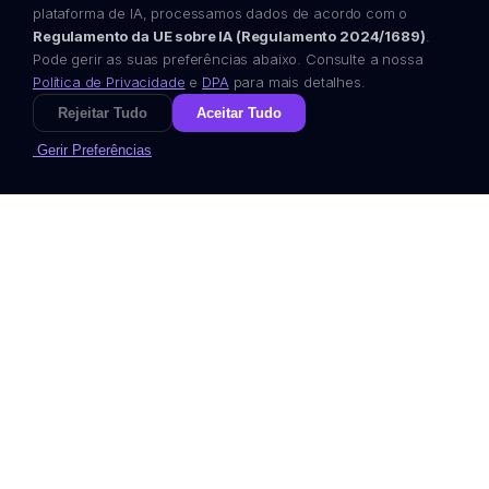
plataforma de IA, processamos dados de acordo com o
Regulamento da UE sobre IA (Regulamento 2024/1689)
.
Pode gerir as suas preferências abaixo. Consulte a nossa
Política de Privacidade
e
DPA
para mais detalhes.
Rejeitar Tudo
Aceitar Tudo
Gerir Preferências
Planear mais rápido. Reagir com
inteligência. Aumentar margem.
Obsigen AI
é um
agente de IA empresarial
europeu concebido para operacionalizar modelos de
linguagem avançados em
cibersegurança, e-
commerce e manufatura
. Combina
orquestração
multi-agente
, workflows com execução de