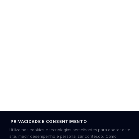
PRIVACIDADE E CONSENTIMENTO
Utilizamos cookies e tecnologias semelhantes para operar este
site, medir desempenho e personalizar conteúdo. Como